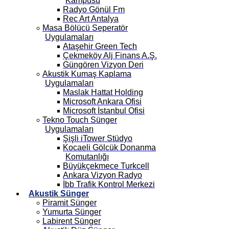
Kampüsü
Radyo Gönül Fm
Rec Art Antalya
Masa Bölücü Seperatör
Uygulamaları
Ataşehir Green Tech
Çekmeköy Alj Finans A.Ş.
Güngören Vizyon Deri
Akustik Kumaş Kaplama
Uygulamaları
Maslak Hattat Holding
Microsoft Ankara Ofisi
Microsoft İstanbul Ofisi
Tekno Touch Sünger
Uygulamaları
Şişli iTower Stüdyo
Kocaeli Gölcük Donanma
Komutanlığı
Büyükçekmece Turkcell
Ankara Vizyon Radyo
İbb Trafik Kontrol Merkezi
Akustik Sünger
Piramit Sünger
Yumurta Sünger
Labirent Sünger