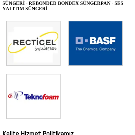
SÜNGERİ - REBONDED BONDEX SÜNGERPAN - SES
YALITIM SÜNGERİ
AdmirorGallery 4.5.0
, author/s
Vasiljevski
&
Kekeljevic
.
RECTİCEL
BASF
%100 Recticel Türkiyenin En
Yanmaz Basf Akustik Ürünleri.
Kaliteli Markası.
TEKNOFOAM
Yerli Sünger Üretim
Fabrikamız.
Kalite Hizmet Politikamız