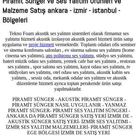
Piramit Sünger ve Ses Yalıtım Ürünleri ve
Malzeme Satış ankara - izmir - istanbul -
Bölgeleri
Tekno Foam akustik ses yalıtım sistemleri olarak firmamız ses
yalıtımı hizmeti akustik izolasyon akustik panel hizmeti ürün satışı
uygulama ve
proje hizmeti
vermektedir. Toplantı odaları ofis seminer
ve sinema konferans salonları , ev sinema salonu ses yalıtımı (home
cinema ses yalıtımı),
atış poligonu ses yalıtımı
, stüdyo ses yalıtımı,
bateri müzik odası ses yalıtımı, yemek cafe bar ses yalıtımı , restoran
ses yalıtımı , spor salonu ses yalıtımı, kayıt odası ses yalıtımı, tv
stüdyoları ses yalıtımı, otel odası ses yalıtımı, akustik kabin ses
yalıtımı, , sessiz oda, mekanik odalar ses yalıtımı ve akustik
düzenleme hizmeti ayrıca toptan perakende ürün satışı
yapılmaktadır.
PİRAMİT SÜNGER - AKUSTİK PİRAMİT SÜNGER -
PİRAMİT SÜNGER NASIL UYGULANIR - YANMAZ
PİRAMİT SÜNGER- PİRAMİT SES YALITIM SÜNGERİ -
ANKARA DA PİRAMİT SÜNGER SATIŞ YERİ İZMİR DE -
AKUSTİK SÜNGER SATIŞ YERİ- İZMİR SES YALITIMI -
İZMİR SES YALITIM MALZEMELERİ- PİRAMİT SÜNGER
EGE BÖLGESİ İZMİR DE SATIŞ YERİ