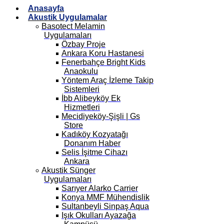
Anasayfa
Akustik Uygulamalar
Basotect Melamin
Uygulamaları
Özbay Proje
Ankara Koru Hastanesi
Fenerbahçe Bright Kids
Anaokulu
Yöntem Araç İzleme Takip
Sistemleri
İbb Alibeyköy Ek
Hizmetleri
Mecidiyeköy-Şişli | Gs
Store
Kadıköy Kozyatağı
Donanım Haber
Selis İşitme Cihazı
Ankara
Akustik Sünger
Uygulamaları
Sarıyer Alarko Carrier
Konya MMF Mühendislik
Sultanbeyli Sinpaş Aqua
Işık Okulları Ayazağa