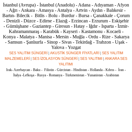
İstanbul (Avrupa) - İstanbul (Anadolu) - Adana - Adıyaman - Afyon
- Ağrı - Ankara - Amasya - Antalya - Artvin - Aydın - Balıkesir -
Bartın- Bilecik - Bitlis - Bolu - Burdur - Bursa - Çanakkale - Çorum
- Denizli - Düzce - Edirne - Elazığ - Erzincan - Erzurum - Eskişehir
- Gümüşhane - Gaziantep - Giresun - Hatay - Iğdır - Isparta - İzmir-
Kahramanmaraş - Karabük - Kayseri - Kastamonu - Kocaeli -
Konya - Malatya - Manisa - Mersin - Muğla - Ordu - Rize - Sakarya
- Samsun - Şanlıurfa - Sinop - Sivas - Tekirdağ - Trabzon - Uşak -
Yalova - Yozgat
SES YALITIM SÜNGERİ
|
AKUSTİK SÜNGER FİYATLARİ
|
SES YALITIM
MALZEMELERİ
|
SES İZOLASYON SÜNGERİ
|
SES YALITIMI
|
ANKARA SES
YALITIMI
Irak- Azerbaycan - Baku - Filistin - Gürcistan - Hindistan - Hollanda - Kıbrıs - İran -
İtalya -Lefkoşa - Rusya - Romanya - Türkmenistan - Yunanistan - Arabistan