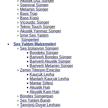
Akustik Düz Sünger
Spesiyal Sünger
Melamin Sünger
Bass Trap
Bass Küpü
Vicoustic Sünger
Tekno Touch Sünger
Akustik Yanmaz Sünger
İzmir Ses Yalıtım
Süngerleri
Ses Yalıtım Malzemeleri
Ses İzolasyon Süngeri
Bondeks Sünger
Bariyerli Bondex Sünger
Bariyerli Akustik Sünger
Bariyerli Melamin Sünger
Zemin Titreşim Emiciler
Kauçuk Levha
Mantarlı Kauçuk Levha
Mantar Şiltesi
Akustik Halı
Akustik Karo Halı
Bondex Süngerpan
Ses Yalıtım Bandı
Taşyünü Duvar Levhası