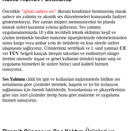
Öncelikle
"işimiz sadece ses"
ilkesini kendimize benimsemiş olarak
sadece ses yalıtımı ve akustik ses düzenlemeleri konusunda faaliyet
göstermekteyiz. Her zaman müşteri memnuniyetini ön planda
tutarak sizleri kazanma yoluna gidiyoruz. Ses yalıtımı
uygulamalarımızda 10 yıllık tecrübeli teknik ekibimiz keşif ve
çözüm üretmekle beraber malzeme siparişlerinizde ödemelerinizden
sonra kargo veya ambar yolu ile ürünlerin en kısa sürede sizlere
ulaşmasını sağlıyoruz. Ürünlerimiz sertifikalı ve I. sınıf yanmaz
CE
vei
TÜV
belgeli kauçuk titreşim takozları ve endüstriyel sünger
üretimi otomotiv inşaat ve genel kullanım ürünleri toptan satış ve
uygulama hizmetleri ile sizlere birinci sınıf kaliteli hizmeti
sunuyoruz.
Ses Yalıtımı
ciddi bir iştir ve kullanılan malzemelerle birlikte ses
sorunlarına göre çözümler üretmek, başarılı ve iyi bir izolasyon
sağlanması için önemli faktörlerdir. Sorunlarınıza ve şikayetlerinize
göre size özel çözümler üretip buna göre malzeme ve uygulama
hizmeti sunuyoruz.
AKSA AKUSTİK