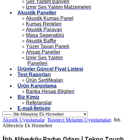
Ses Yalıtım Bariyeri
İzmir Ses Yalıtım Malzemeleri
Akustik Paneller
Akustik Kumaş Panel
Kumaş Renkleri
Akustik Paravan
Masa Seperatörü
Akustik Baffle
Yüzer Tavan Paneli
Ahşap Paneller
İzmir Ses Yalıtım
Panelleri
Ürünler Güncel Fiyat Listesi
Test Raporları
Ürün Sertifikaları
Ürün Kargolama
Banka Hesap Bilgileri
Biz Kimiz
Referanslar
E-mail-İletişim
Akustik Uygulamalar
Basotect Melamin Uygulamaları
İbb
Alibeyköy Ek Hizmetleri
İbb Alibeyköy Radyo Odası | Tekno Touch