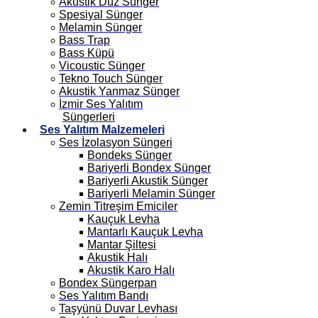
Akustik Düz Sünger
Spesiyal Sünger
Melamin Sünger
Bass Trap
Bass Küpü
Vicoustic Sünger
Tekno Touch Sünger
Akustik Yanmaz Sünger
İzmir Ses Yalıtım
Süngerleri
Ses Yalıtım Malzemeleri
Ses İzolasyon Süngeri
Bondeks Sünger
Bariyerli Bondex Sünger
Bariyerli Akustik Sünger
Bariyerli Melamin Sünger
Zemin Titreşim Emiciler
Kauçuk Levha
Mantarlı Kauçuk Levha
Mantar Şiltesi
Akustik Halı
Akustik Karo Halı
Bondex Süngerpan
Ses Yalıtım Bandı
Taşyünü Duvar Levhası