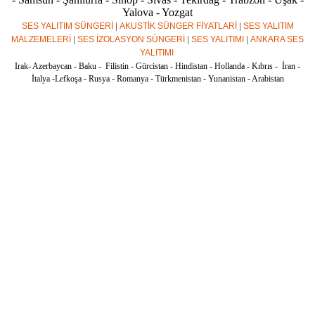
Yalova - Yozgat
SES YALITIM SÜNGERİ
|
AKUSTİK SÜNGER FİYATLARİ
|
SES YALITIM
MALZEMELERİ
|
SES İZOLASYON SÜNGERİ
|
SES YALITIMI
|
ANKARA SES
YALITIMI
Irak- Azerbaycan - Baku - Filistin - Gürcistan - Hindistan - Hollanda - Kıbrıs - İran -
İtalya -Lefkoşa - Rusya - Romanya - Türkmenistan - Yunanistan - Arabistan