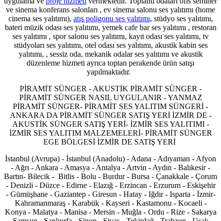
uygulama ve
proje hizmeti
vermektedir. Toplantı odaları ofis seminer
ve sinema konferans salonları , ev sinema salonu ses yalıtımı (home
cinema ses yalıtımı),
atış poligonu ses yalıtımı
, stüdyo ses yalıtımı,
bateri müzik odası ses yalıtımı, yemek cafe bar ses yalıtımı , restoran
ses yalıtımı , spor salonu ses yalıtımı, kayıt odası ses yalıtımı, tv
stüdyoları ses yalıtımı, otel odası ses yalıtımı, akustik kabin ses
yalıtımı, , sessiz oda, mekanik odalar ses yalıtımı ve akustik
düzenleme hizmeti ayrıca toptan perakende ürün satışı
yapılmaktadır.
PİRAMİT SÜNGER - AKUSTİK PİRAMİT SÜNGER -
PİRAMİT SÜNGER NASIL UYGULANIR - YANMAZ
PİRAMİT SÜNGER- PİRAMİT SES YALITIM SÜNGERİ -
ANKARA DA PİRAMİT SÜNGER SATIŞ YERİ İZMİR DE -
AKUSTİK SÜNGER SATIŞ YERİ- İZMİR SES YALITIMI -
İZMİR SES YALITIM MALZEMELERİ- PİRAMİT SÜNGER
EGE BÖLGESİ İZMİR DE SATIŞ YERİ
İstanbul (Avrupa) - İstanbul (Anadolu) - Adana - Adıyaman - Afyon
- Ağrı - Ankara - Amasya - Antalya - Artvin - Aydın - Balıkesir -
Bartın- Bilecik - Bitlis - Bolu - Burdur - Bursa - Çanakkale - Çorum
- Denizli - Düzce - Edirne - Elazığ - Erzincan - Erzurum - Eskişehir
- Gümüşhane - Gaziantep - Giresun - Hatay - Iğdır - Isparta - İzmir-
Kahramanmaraş - Karabük - Kayseri - Kastamonu - Kocaeli -
Konya - Malatya - Manisa - Mersin - Muğla - Ordu - Rize - Sakarya
- Samsun - Şanlıurfa - Sinop - Sivas - Tekirdağ - Trabzon - Uşak -