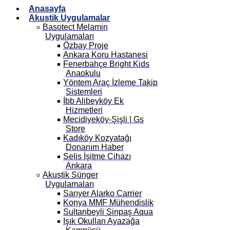
Anasayfa
Akustik Uygulamalar
Basotect Melamin
Uygulamaları
Özbay Proje
Ankara Koru Hastanesi
Fenerbahçe Bright Kids
Anaokulu
Yöntem Araç İzleme Takip
Sistemleri
İbb Alibeyköy Ek
Hizmetleri
Mecidiyeköy-Şişli | Gs
Store
Kadıköy Kozyatağı
Donanım Haber
Selis İşitme Cihazı
Ankara
Akustik Sünger
Uygulamaları
Sarıyer Alarko Carrier
Konya MMF Mühendislik
Sultanbeyli Sinpaş Aqua
Işık Okulları Ayazağa