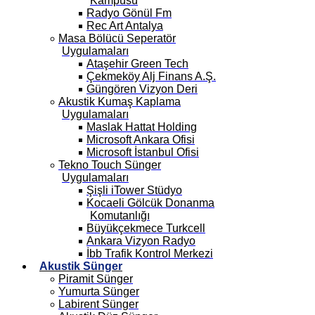
Kampüsü
Radyo Gönül Fm
Rec Art Antalya
Masa Bölücü Seperatör
Uygulamaları
Ataşehir Green Tech
Çekmeköy Alj Finans A.Ş.
Güngören Vizyon Deri
Akustik Kumaş Kaplama
Uygulamaları
Maslak Hattat Holding
Microsoft Ankara Ofisi
Microsoft İstanbul Ofisi
Tekno Touch Sünger
Uygulamaları
Şişli iTower Stüdyo
Kocaeli Gölcük Donanma
Komutanlığı
Büyükçekmece Turkcell
Ankara Vizyon Radyo
İbb Trafik Kontrol Merkezi
Akustik Sünger
Piramit Sünger
Yumurta Sünger
Labirent Sünger