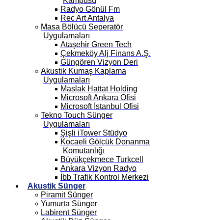
Kampüsü
Radyo Gönül Fm
Rec Art Antalya
Masa Bölücü Seperatör
Uygulamaları
Ataşehir Green Tech
Çekmeköy Alj Finans A.Ş.
Güngören Vizyon Deri
Akustik Kumaş Kaplama
Uygulamaları
Maslak Hattat Holding
Microsoft Ankara Ofisi
Microsoft İstanbul Ofisi
Tekno Touch Sünger
Uygulamaları
Şişli iTower Stüdyo
Kocaeli Gölcük Donanma
Komutanlığı
Büyükçekmece Turkcell
Ankara Vizyon Radyo
İbb Trafik Kontrol Merkezi
Akustik Sünger
Piramit Sünger
Yumurta Sünger
Labirent Sünger