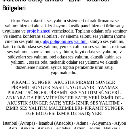
Bölgeleri
Tekno Foam akustik ses yalıtım sistemleri olarak firmamız ses
yalıtımı hizmeti akustik izolasyon akustik panel hizmeti ürün satışı
uygulama ve
proje hizmeti
vermektedir. Toplantı odaları ofis seminer
ve sinema konferans salonları , ev sinema salonu ses yalıtımı (home
cinema ses yalıtımı),
atış poligonu ses yalıtımı
, stüdyo ses yalıtımı,
bateri müzik odası ses yalıtımı, yemek cafe bar ses yalıtımı , restoran
ses yalıtımı , spor salonu ses yalıtımı, kayıt odası ses yalıtımı, tv
stüdyoları ses yalıtımı, otel odası ses yalıtımı, akustik kabin ses
yalıtımı, , sessiz oda, mekanik odalar ses yalıtımı ve akustik
düzenleme hizmeti ayrıca toptan perakende ürün satışı
yapılmaktadır.
PİRAMİT SÜNGER - AKUSTİK PİRAMİT SÜNGER -
PİRAMİT SÜNGER NASIL UYGULANIR - YANMAZ
PİRAMİT SÜNGER- PİRAMİT SES YALITIM SÜNGERİ -
ANKARA DA PİRAMİT SÜNGER SATIŞ YERİ İZMİR DE -
AKUSTİK SÜNGER SATIŞ YERİ- İZMİR SES YALITIMI -
İZMİR SES YALITIM MALZEMELERİ- PİRAMİT SÜNGER
EGE BÖLGESİ İZMİR DE SATIŞ YERİ
İstanbul (Avrupa) - İstanbul (Anadolu) - Adana - Adıyaman - Afyon
- Ağrı - Ankara - Amasya - Antalya - Artvin - Aydın - Balıkesir -