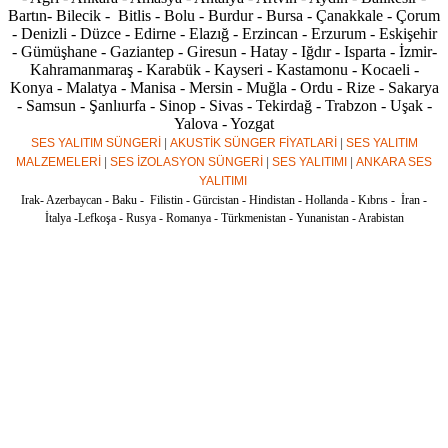
Bartın- Bilecik - Bitlis - Bolu - Burdur - Bursa - Çanakkale - Çorum
- Denizli - Düzce - Edirne - Elazığ - Erzincan - Erzurum - Eskişehir
- Gümüşhane - Gaziantep - Giresun - Hatay - Iğdır - Isparta - İzmir-
Kahramanmaraş - Karabük - Kayseri - Kastamonu - Kocaeli -
Konya - Malatya - Manisa - Mersin - Muğla - Ordu - Rize - Sakarya
- Samsun - Şanlıurfa - Sinop - Sivas - Tekirdağ - Trabzon - Uşak -
Yalova - Yozgat
SES YALITIM SÜNGERİ
|
AKUSTİK SÜNGER FİYATLARİ
|
SES YALITIM
MALZEMELERİ
|
SES İZOLASYON SÜNGERİ
|
SES YALITIMI
|
ANKARA SES
YALITIMI
Irak- Azerbaycan - Baku - Filistin - Gürcistan - Hindistan - Hollanda - Kıbrıs - İran -
İtalya -Lefkoşa - Rusya - Romanya - Türkmenistan - Yunanistan - Arabistan