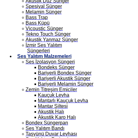
Akustik Düz Sünger
Spesiyal Sünger
Melamin Sünger
Bass Trap
Bass Küpü
Vicoustic Sünger
Tekno Touch Sünger
Akustik Yanmaz Sünger
İzmir Ses Yalıtım
Süngerleri
Ses Yalıtım Malzemeleri
Ses İzolasyon Süngeri
Bondeks Sünger
Bariyerli Bondex Sünger
Bariyerli Akustik Sünger
Bariyerli Melamin Sünger
Zemin Titreşim Emiciler
Kauçuk Levha
Mantarlı Kauçuk Levha
Mantar Şiltesi
Akustik Halı
Akustik Karo Halı
Bondex Süngerpan
Ses Yalıtım Bandı
Taşyünü Duvar Levhası