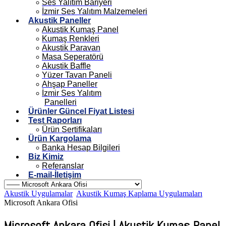
Ses Yalıtım Bariyeri
İzmir Ses Yalıtım Malzemeleri
Akustik Paneller
Akustik Kumaş Panel
Kumaş Renkleri
Akustik Paravan
Masa Seperatörü
Akustik Baffle
Yüzer Tavan Paneli
Ahşap Paneller
İzmir Ses Yalıtım
Panelleri
Ürünler Güncel Fiyat Listesi
Test Raporları
Ürün Sertifikaları
Ürün Kargolama
Banka Hesap Bilgileri
Biz Kimiz
Referanslar
E-mail-İletişim
Akustik Uygulamalar
Akustik Kumaş Kaplama Uygulamaları
Microsoft Ankara Ofisi
Microsoft Ankara Ofisi | Akustik Kumaş Panel