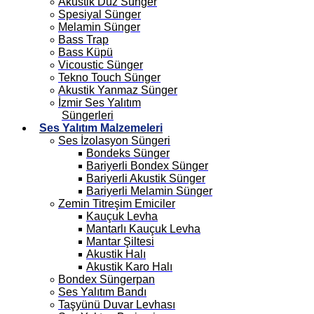
Akustik Düz Sünger
Spesiyal Sünger
Melamin Sünger
Bass Trap
Bass Küpü
Vicoustic Sünger
Tekno Touch Sünger
Akustik Yanmaz Sünger
İzmir Ses Yalıtım
Süngerleri
Ses Yalıtım Malzemeleri
Ses İzolasyon Süngeri
Bondeks Sünger
Bariyerli Bondex Sünger
Bariyerli Akustik Sünger
Bariyerli Melamin Sünger
Zemin Titreşim Emiciler
Kauçuk Levha
Mantarlı Kauçuk Levha
Mantar Şiltesi
Akustik Halı
Akustik Karo Halı
Bondex Süngerpan
Ses Yalıtım Bandı
Taşyünü Duvar Levhası