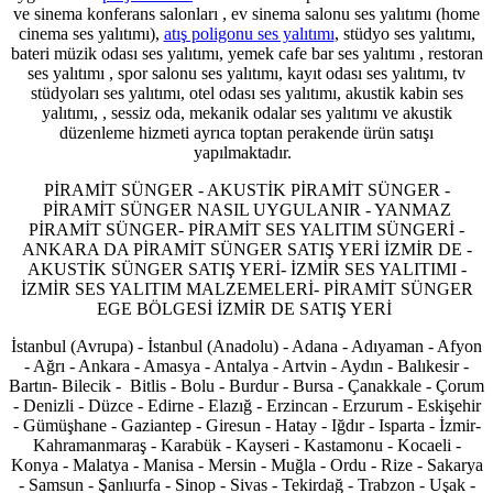
ve sinema konferans salonları , ev sinema salonu ses yalıtımı (home
cinema ses yalıtımı),
atış poligonu ses yalıtımı
, stüdyo ses yalıtımı,
bateri müzik odası ses yalıtımı, yemek cafe bar ses yalıtımı , restoran
ses yalıtımı , spor salonu ses yalıtımı, kayıt odası ses yalıtımı, tv
stüdyoları ses yalıtımı, otel odası ses yalıtımı, akustik kabin ses
yalıtımı, , sessiz oda, mekanik odalar ses yalıtımı ve akustik
düzenleme hizmeti ayrıca toptan perakende ürün satışı
yapılmaktadır.
PİRAMİT SÜNGER - AKUSTİK PİRAMİT SÜNGER -
PİRAMİT SÜNGER NASIL UYGULANIR - YANMAZ
PİRAMİT SÜNGER- PİRAMİT SES YALITIM SÜNGERİ -
ANKARA DA PİRAMİT SÜNGER SATIŞ YERİ İZMİR DE -
AKUSTİK SÜNGER SATIŞ YERİ- İZMİR SES YALITIMI -
İZMİR SES YALITIM MALZEMELERİ- PİRAMİT SÜNGER
EGE BÖLGESİ İZMİR DE SATIŞ YERİ
İstanbul (Avrupa) - İstanbul (Anadolu) - Adana - Adıyaman - Afyon
- Ağrı - Ankara - Amasya - Antalya - Artvin - Aydın - Balıkesir -
Bartın- Bilecik - Bitlis - Bolu - Burdur - Bursa - Çanakkale - Çorum
- Denizli - Düzce - Edirne - Elazığ - Erzincan - Erzurum - Eskişehir
- Gümüşhane - Gaziantep - Giresun - Hatay - Iğdır - Isparta - İzmir-
Kahramanmaraş - Karabük - Kayseri - Kastamonu - Kocaeli -
Konya - Malatya - Manisa - Mersin - Muğla - Ordu - Rize - Sakarya
- Samsun - Şanlıurfa - Sinop - Sivas - Tekirdağ - Trabzon - Uşak -