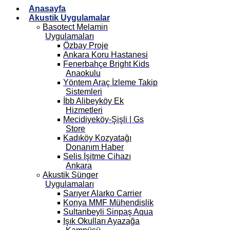
Anasayfa
Akustik Uygulamalar
Basotect Melamin
Uygulamaları
Özbay Proje
Ankara Koru Hastanesi
Fenerbahçe Bright Kids
Anaokulu
Yöntem Araç İzleme Takip
Sistemleri
İbb Alibeyköy Ek
Hizmetleri
Mecidiyeköy-Şişli | Gs
Store
Kadıköy Kozyatağı
Donanım Haber
Selis İşitme Cihazı
Ankara
Akustik Sünger
Uygulamaları
Sarıyer Alarko Carrier
Konya MMF Mühendislik
Sultanbeyli Sinpaş Aqua
Işık Okulları Ayazağa