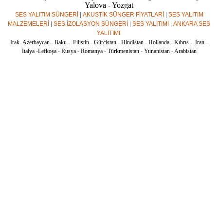
Yalova - Yozgat
SES YALITIM SÜNGERİ
|
AKUSTİK SÜNGER FİYATLARİ
|
SES YALITIM
MALZEMELERİ
|
SES İZOLASYON SÜNGERİ
|
SES YALITIMI
|
ANKARA SES
YALITIMI
Irak- Azerbaycan - Baku - Filistin - Gürcistan - Hindistan - Hollanda - Kıbrıs - İran -
İtalya -Lefkoşa - Rusya - Romanya - Türkmenistan - Yunanistan - Arabistan